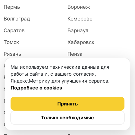
Пермь
Воронеж
Волгоград
Кемерово
Саратов
Барнаул
Томск
Хабаровск
Рязань
Пенза
Липецк
Калининград
Мы используем технические данные для
работы сайта и, с вашего согласия,
Ростов-на-Дону
Ижевск
Яндекс.Метрику для улучшения сервиса.
Подробнее о cookies
Ульяновск
Омск
Геленджик
Ейск
Принять
Саранск
Иркутск
Только необходимые
Ярославль
Астрахань