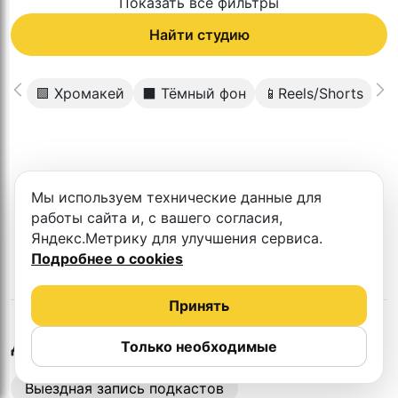
Показать все фильтры
Найти студию
🟩 Хромакей
⬛️ Тёмный фон
📱Reels/Shorts
🛋
К сожалению в этом городе нет такой
Мы используем технические данные для
студии
работы сайта и, с вашего согласия,
Яндекс.Метрику для улучшения сервиса.
Подробнее о cookies
Принять
в
Астрахани
Другие студии
Только необходимые
Выездная запись подкастов