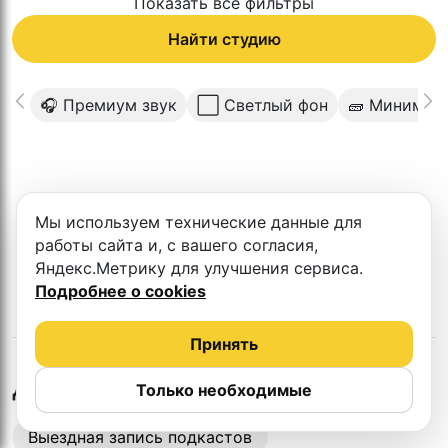
Показать все фильтры
Найти студию
🎧 Премиум звук
⬜️ Светлый фон
🧱 Минимал
К сожалению в этом городе нет такой
Мы используем технические данные для
студии
работы сайта и, с вашего согласия,
Яндекс.Метрику для улучшения сервиса.
Подробнее о cookies
Принять
в
Оренбурге
Другие студии
Только необходимые
Выездная запись подкастов