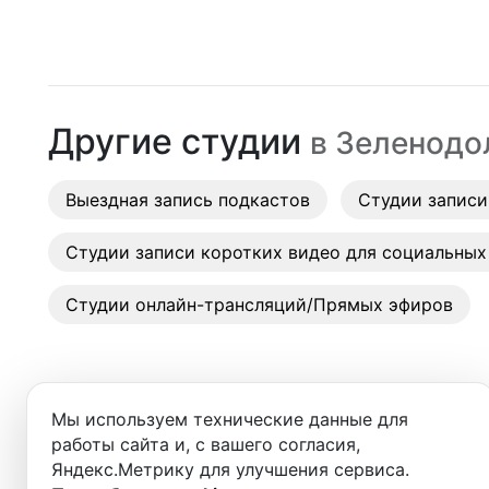
Москва
Студии
Санкт-Петербург
Аренда
Новосибирск
Другие студии
в
Зеленодо
Выездн
Екатеринбург
Аренда
Выездная запись подкастов
Красноярск
Студии записи
Студии
Казань
Студии записи коротких видео для социальных
Фотос
Нижний Новгород
Студии онлайн-трансляций/Прямых эфиров
Краснодар
Челябинск
Мы используем технические данные для
Сочи
работы сайта и, с вашего согласия,
Яндекс.Метрику для улучшения сервиса.
Студии в ближайших города
Самара