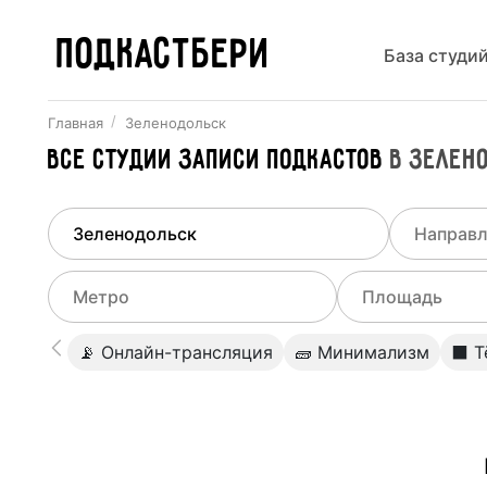
ПОДКАСТБЕРИ
База студи
Главная
Зеленодольск
Все
Студии записи подкастов
в
Зелен
Найдено
1
город
Выберит
Зеленодольск
Все ст
Выберите метро
Выберите диа
📡 Онлайн-трансляция
🧱 Минимализм
⬛️ 
Студии
Выберите город
0
Не указывать
Студии
Не указывать
Студии