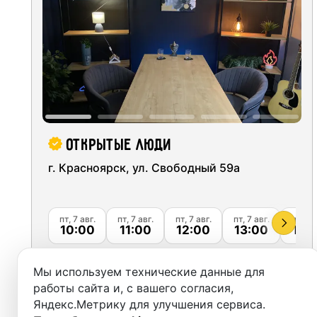
Москва
Переделкино
(
Калужско-Нижегородский
)
Студии
Санкт-Петербург
Рассказовка
(
Солнцевская
)
Аренда
Новосибирск
Выездн
Екатеринбург
Аренда
Красноярск
Открытые люди
Студии
Казань
г. Красноярск, ул. Свободный 59а
Фотос
Нижний Новгород
пт, 7 авг.
пт, 7 авг.
пт, 7 авг.
пт, 7 авг.
пт, 7 а
Краснодар
10:00
11:00
12:00
13:00
14:
Челябинск
1490
от
руб.
Мы используем технические данные для
Сочи
работы сайта и, с вашего согласия,
Забронировать
Яндекс.Метрику для улучшения сервиса.
Самара