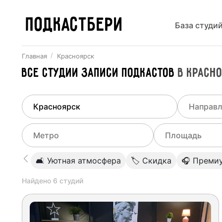
ПОДКАСТБЕРИ
База студи
Главная
Красноярск
Все
Студии записи подкастов
в
Красн
Найдено
1
город
Выберит
Красноярск
Все ст
Выберите метро
Выберите диа
🛋 Уютная атмосфера
🏷 Скидка
🎧 Преми
Студии
Выберите город
0
Найдено
6
студий
Не указывать
Студии
Не указывать
Мичуринец
(
Калужско-Нижегородский
)
Студии