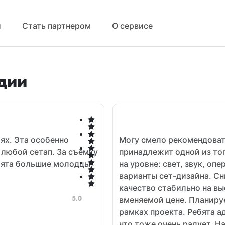
й
Стать партнером
О сервисе
дии
ях. Эта особенно
Могу смело рекомендоват
 любой сетап. За съёмку
принадлежит одной из то
бята большие молодцы!
на уровне: свет, звук, о
варианты сет-дизайна. Сн
качество стабильно на вы
5.0
вменяемой цене. Планиру
рамках проекта. Ребята 
что тоже очень радует. Н