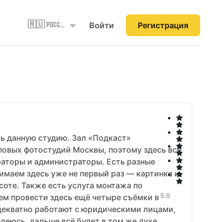
Войти
Регистрация
🇷🇺 Россия
ь данную студию. Зал «Подкаст»
повых фотостудий Москвы, поэтому здесь всё
ператоры и администраторы. Есть разные
имаем здесь уже не первый раз — картинка и
соте. Также есть услуга монтажа по
5.0
ем провести здесь ещё четыре съёмки в
адекватно работают с юридическими лицами,
адеюсь, дальше всё будет в том же духе.