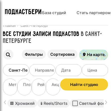
ПОДКАСТБЕРИ
База студий
Стать партнером
Главная
Санкт-Петербург
Все Студии записи подкастов
в Санкт-
Петербурге
Фильтры
Сортировка
На карте
Найти студию
🟩 Хромакей
📱Reels/Shorts
⬜️ Светлый фон