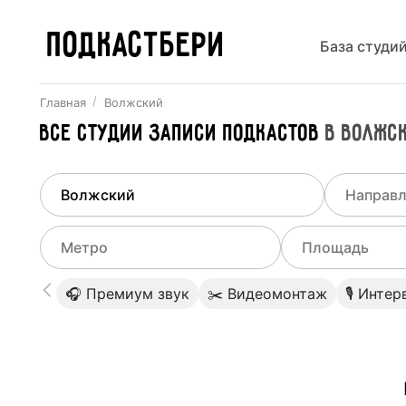
ПОДКАСТБЕРИ
База студи
Главная
Волжский
Все
Студии записи подкастов
в
Волжс
Найдено
1
город
Выберит
Волжский
Все ст
Выберите метро
Выберите диа
🎧 Премиум звук
✂️ Видеомонтаж
🎙 Инте
Студии
Выберите город
0
Не указывать
Студии
Не указывать
Студии