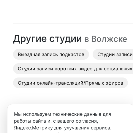
Москва
Студии
Санкт-Петербург
Аренда
Новосибирск
Другие студии
в
Волжске
Выездн
Екатеринбург
Аренда
Выездная запись подкастов
Красноярск
Студии записи
Студии
Казань
Студии записи коротких видео для социальных
Фотос
Нижний Новгород
Студии онлайн-трансляций/Прямых эфиров
Краснодар
Челябинск
Мы используем технические данные для
Сочи
работы сайта и, с вашего согласия,
Добро пожаловать в ката
Яндекс.Метрику для улучшения сервиса.
Самара