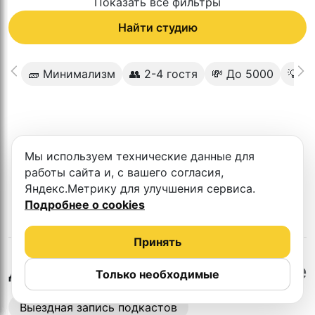
Показать все фильтры
Найти студию
🧱 Минимализм
👥 2-4 гостя
💸 До 5000
💡Пр
К сожалению в этом городе нет такой
Мы используем технические данные для
студии
работы сайта и, с вашего согласия,
Яндекс.Метрику для улучшения сервиса.
Подробнее о cookies
Принять
в
Магнитогорске
Другие студии
Только необходимые
Выездная запись подкастов