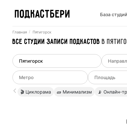
ПОДКАСТБЕРИ
База студи
Главная
Пятигорск
Все
Студии записи подкастов
в
Пятиг
Найдено
1
город
Выберит
Пятигорск
Все ст
Выберите метро
Выберите диа
🎬 Циклорама
🧱 Минимализм
📡 Онлайн-т
Студии
Выберите город
0
Не указывать
Студии
Не указывать
Студии