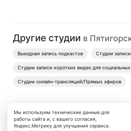
Москва
Студии
Санкт-Петербург
Аренда
Новосибирск
Другие студии
в
Пятигорс
Выездн
Екатеринбург
Аренда
Выездная запись подкастов
Красноярск
Студии записи
Студии
Казань
Студии записи коротких видео для социальных
Фотос
Нижний Новгород
Студии онлайн-трансляций/Прямых эфиров
Краснодар
Челябинск
Мы используем технические данные для
Сочи
работы сайта и, с вашего согласия,
Добро пожаловать в ката
Яндекс.Метрику для улучшения сервиса.
Самара