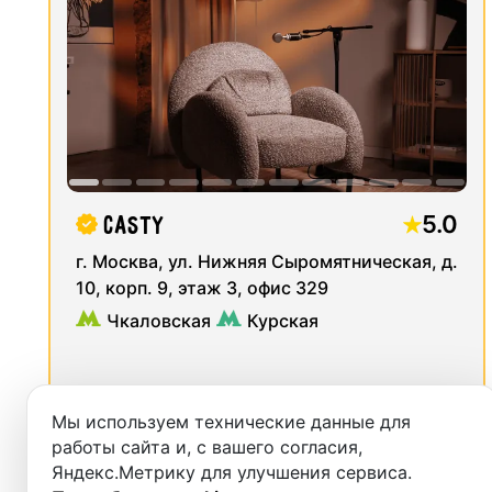
Москва
Авиамоторная (Калининская)
Студии
Санкт-Петербург
Авиамоторная (Ленинградско-Казанский)
Аренда
Новосибирск
Автозаводская (Замоскворецкая)
Выездн
Екатеринбург
Автозаводская (МЦК)
Аренда
Красноярск
Александровский сад (Филёвская)
5.0
Casty
Студии
Казань
Андроновка (Ленинградско-Казанский)
г. Москва, ул. Нижняя Сыромятническая, д.
Фотос
10, корп. 9, этаж 3, офис 329
Нижний Новгород
Андроновка (МЦК)
Чкаловская
Курская
Краснодар
Арбатская (Арбатско-Покровская)
Челябинск
Арбатская (Филёвская)
Мы используем технические данные для
130
4000
м²
Сочи
Аэропорт (Замоскворецкая)
работы сайта и, с вашего согласия,
от
руб.
Яндекс.Метрику для улучшения сервиса.
Самара