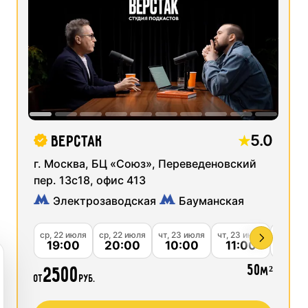
Ск
29
30
01
02
 записи коротких видео для социальных сетей
Ск
06
07
08
09
 студии
Ск
13
14
15
16
ая запись подкастов
Ск
 оборудования
20
21
23
22
Ск
5.0
Верстак
 звукозаписи
27
28
29
30
Ск
г. Москва, БЦ «Союз», Переведеновский
тудии
пер. 13с18, офис 413
Ск
03
04
05
06
Электрозаводская
Бауманская
Ск
ср, 22 июля
ср, 22 июля
чт, 23 июля
чт, 23 июля
чт, 23 
19:00
20:00
10:00
11:00
12:
50
2500
м²
от
руб.