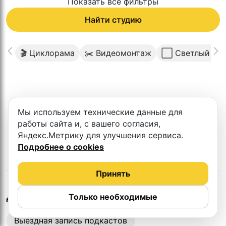
Показать все фильтры
Найти студию
🎬 Циклорама
✂️ Видеомонтаж
⬜️ Светлый фо
К сожалению в этом городе нет такой
Мы используем технические данные для
студии
работы сайта и, с вашего согласия,
Яндекс.Метрику для улучшения сервиса.
Подробнее о cookies
Принять
в
Калининграде
Другие студии
Только необходимые
Выездная запись подкастов