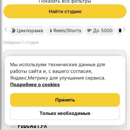
Показать все фильтры
Найти студию
🎬 Циклорама
📱Reels/Shorts
💸 До 5000
⬛️ Т
Найдена
1
студия
Мы используем технические данные для
работы сайта и, с вашего согласия,
Яндекс.Метрику для улучшения сервиса.
Подробнее о cookies
Принять
Только необходимые
podcast.px