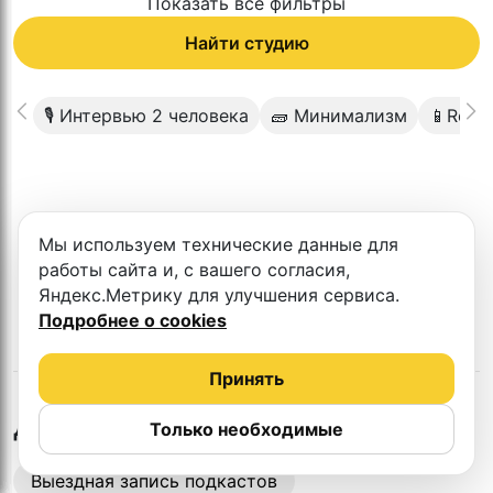
Показать все фильтры
Найти студию
🎙 Интервью 2 человека
🧱 Минимализм
📱Reels
К сожалению в этом городе нет такой
Мы используем технические данные для
студии
работы сайта и, с вашего согласия,
Яндекс.Метрику для улучшения сервиса.
Подробнее о cookies
Принять
в
Чебоксарах
Другие студии
Только необходимые
Выездная запись подкастов