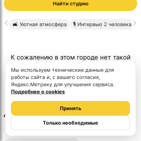
Найти студию
🛋 Уютная атмосфера
🎙 Интервью 2 человека
✂
К сожалению в этом городе нет такой
студии
Мы используем технические данные для
работы сайта и, с вашего согласия,
Яндекс.Метрику для улучшения сервиса.
Подробнее о cookies
Принять
в
Ейске
Другие студии
Только необходимые
Выездная запись подкастов