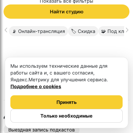
Показать все фильтры
Найти студию
📡 Онлайн-трансляция
🏷 Скидка
🧩 Под ключ
К сожалению в этом городе нет такой
Мы используем технические данные для
студии
работы сайта и, с вашего согласия,
Яндекс.Метрику для улучшения сервиса.
Подробнее о cookies
Принять
во
Владимире
Другие студии
Только необходимые
Выездная запись подкастов