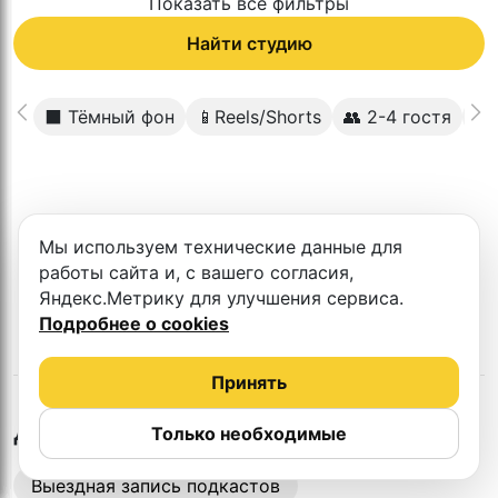
Показать все фильтры
Найти студию
⬛️ Тёмный фон
📱Reels/Shorts
👥 2-4 гостя
💸
К сожалению в этом городе нет такой
Мы используем технические данные для
студии
работы сайта и, с вашего согласия,
Яндекс.Метрику для улучшения сервиса.
Подробнее о cookies
Принять
в
Белгороде
Другие студии
Только необходимые
Выездная запись подкастов