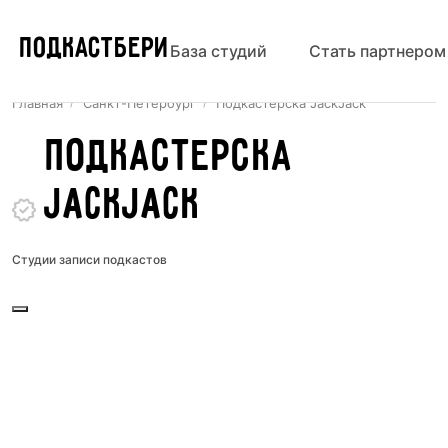
ПОДКАСТБЕРИ
База студий
Стать партнером
Главная
Санкт-Петербург
Подкастерска JackJack
Подкастерска
JackJack
Студии записи подкастов