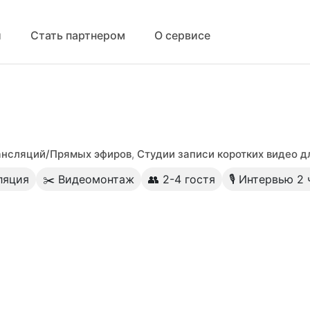
й
Стать партнером
О сервисе
ансляций/Прямых эфиров
,
Студии записи коротких видео д
ляция
✂️ Видеомонтаж
👥 2-4 гостя
🎙 Интервью 2