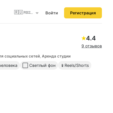
Войти
Регистрация
🇷🇺 Россия
4.4
9 отзывов
ля социальных сетей
,
Аренда студии
 человека
⬜️ Светлый фон
📱Reels/Shorts