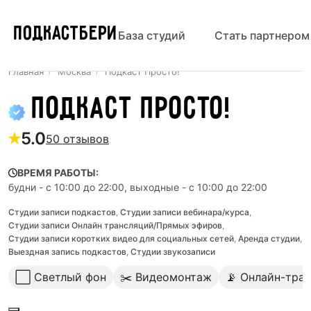
ПОДКАСТБЕРИ
База студий
Стать партнером
Главная
Москва
Подкаст Просто!
Подкаст Просто!
5.0
50 отзывов
ВРЕМЯ РАБОТЫ:
будни - с 10:00 до 22:00, выходные - с 10:00 до 22:00
Студии записи подкастов
,
Студии записи вебинара/курса
,
Студии записи Онлайн трансляций/Прямых эфиров
,
Студии записи коротких видео для социальных сетей
,
Аренда студии
,
Выездная запись подкастов
,
Студии звукозаписи
⬜️ Светлый фон
✂️ Видеомонтаж
📡 Онлайн-тра