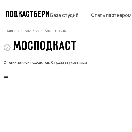
ПОДКАСТБЕРИ
База студий
Стать партнером
Главная
Москва
МосПодкаст
МосПодкаст
Студии записи подкастов
,
Студии звукозаписи