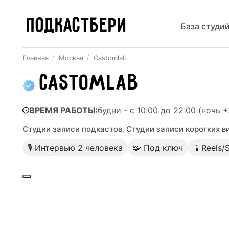
ПОДКАСТБЕРИ
База студи
Главная
Москва
Castomlab
Castomlab
ВРЕМЯ РАБОТЫ:
будни - с 10:00 до 22:00 (ночь 
Студии записи подкастов
,
Студии записи коротких в
🎙 Интервью 2 человека
🧩 Под ключ
📱Reels/