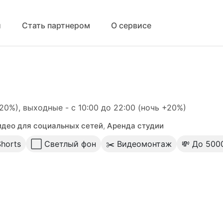
й
Стать партнером
О сервисе
+20%), выходные - с 10:00 до 22:00 (ночь +20%)
идео для социальных сетей
,
Аренда студии
Shorts
⬜️ Светлый фон
✂️ Видеомонтаж
💸 До 500