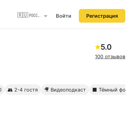
Войти
Регистрация
🇷🇺 Россия
5.0
100 отзывов
0
👥 2-4 гостя
🎥 Видеоподкаст
⬛️ Тёмный фон