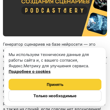
Генератор сценариев на базе нейросети — это
инструмент, который использует искусственный
Мы используем технические данные для
интеллект для создания сценариев различных форм,
работы сайта и, с вашего согласия,
таких как видео, фильмы, игры, миниатюры, сценки,
Яндекс.Метрику для улучшения сервиса.
рассказы и даже подкасты. ИИ Генератор
Подробнее о cookies
сценариев может анализировать существующие
сценарии и понимать структуру, развитие
Принять
персонажей, гостей и сюжетные линии. Смотрите
подборку нейронок для создания сценариев не
Только необходимые
только подкастов, но и различных рекламных
роликов, презентаций, чтобы упросить себе работу,
а также на случай, если совсем нет вдохновения!