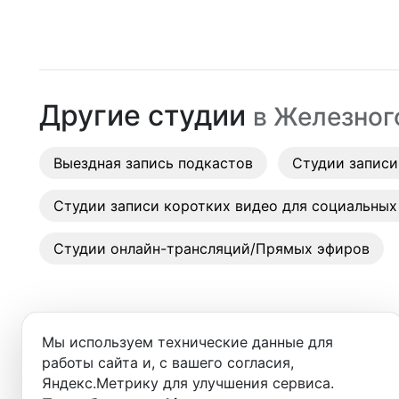
Москва
Студии
Санкт-Петербург
Аренда
Новосибирск
Другие студии
в
Железног
Выездн
Екатеринбург
Аренда
Выездная запись подкастов
Красноярск
Студии записи
Студии
Казань
Студии записи коротких видео для социальных
Фотос
Нижний Новгород
Студии онлайн-трансляций/Прямых эфиров
Краснодар
Челябинск
Мы используем технические данные для
Сочи
работы сайта и, с вашего согласия,
Добро пожаловать в ката
Яндекс.Метрику для улучшения сервиса.
Самара