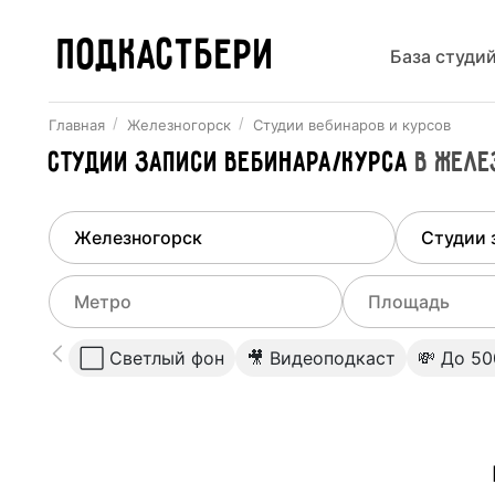
ПОДКАСТБЕРИ
База студи
Главная
Железногорск
Студии вебинаров и курсов
Студии записи вебинара/курса
в
Желе
Найдено
1
город
Выберит
Железногорск
Все ст
Выберите метро
Выберите диа
⬜️ Светлый фон
🎥 Видеоподкаст
💸 До 5
Студии
Выберите город
0
Не указывать
Студии
Не указывать
Студии