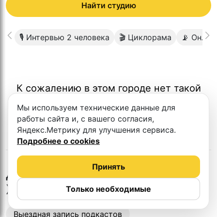
Найти студию
🎙 Интервью 2 человека
🎬 Циклорама
📡 Онлай
К сожалению в этом городе нет такой
студии
Мы используем технические данные для
работы сайта и, с вашего согласия,
Яндекс.Метрику для улучшения сервиса.
Подробнее о cookies
Принять
в
Другие студии
Железногорске
Только необходимые
Выездная запись подкастов