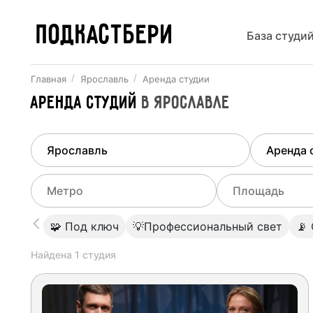
ПОДКАСТБЕРИ
База студи
Главная
Ярославль
Аренда студии
Аренда студий
в
Ярославле
Найдено
1
город
Выберит
Ярославль
Все ст
Выберите метро
Выберите диа
🧩 Под ключ
💡Профессиональный свет
📡
Студии
Выберите город
0
Найдена
1
студия
Не указывать
Студии
Не указывать
Студии