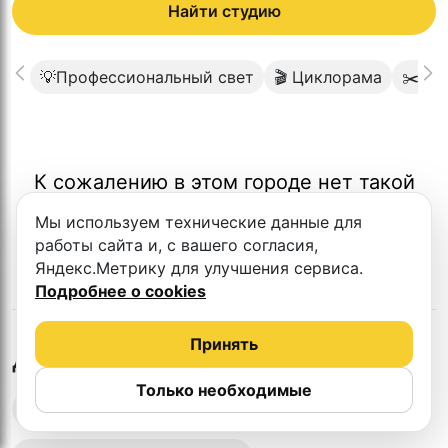
Найти студию
💡Профессиональный свет
🎬 Циклорама
✂️ В
К сожалению в этом городе нет такой
студии
Мы используем технические данные для
работы сайта и, с вашего согласия,
Яндекс.Метрику для улучшения сервиса.
Подробнее о cookies
Принять
в
Якутске
Другие студии
Только необходимые
Выездная запись подкастов