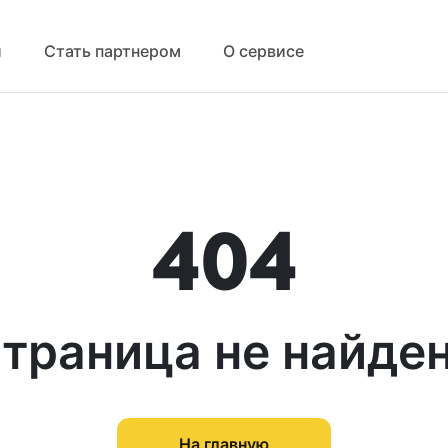
й
Стать партнером
О сервисе
404
траница не найде
На главную