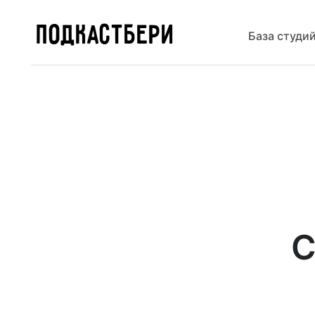
ПОДКАСТБЕРИ
База студи
С