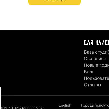
ДЛЯ КЛИЕ
База студи
О сервисе
Новые под
Блог
Пользовате
Отзывы
English
Города присут
, ОГРНИП 326246800097782)