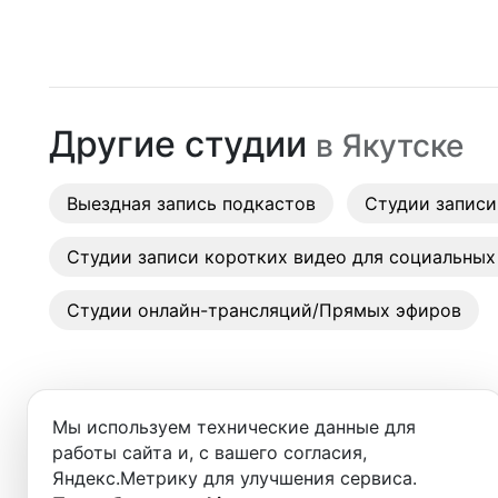
Москва
Студии
Санкт-Петербург
Аренда
Новосибирск
Другие студии
в
Якутске
Выездн
Екатеринбург
Аренда
Выездная запись подкастов
Красноярск
Студии записи
Студии
Казань
Студии записи коротких видео для социальных
Фотос
Нижний Новгород
Студии онлайн-трансляций/Прямых эфиров
Краснодар
Челябинск
Мы используем технические данные для
Сочи
работы сайта и, с вашего согласия,
Добро пожаловать в ката
Яндекс.Метрику для улучшения сервиса.
Самара