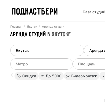
ПОДКАСТБЕРИ
База студи
Главная
Якутск
Аренда студии
Аренда студий
в
Якутске
Найдено
1
город
Выберит
Якутск
Все ст
Выберите метро
Выберите диа
🏷 Скидка
💸 До 5000
✂️ Видеомонтаж

Студии
Выберите город
0
Не указывать
Студии
Не указывать
Студии