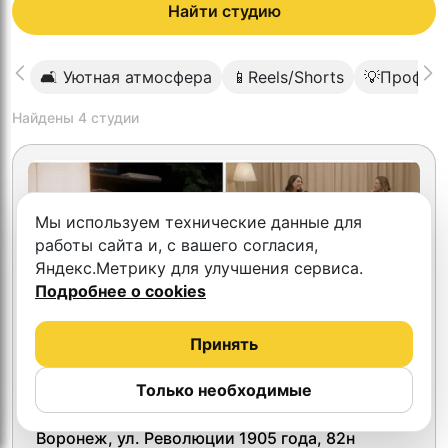
Найти студию
🛋 Уютная атмосфера
📱Reels/Shorts
💡Професс
Найдены
4
студии
Мы используем технические данные для
работы сайта и, с вашего согласия,
Яндекс.Метрику для улучшения сервиса.
Подробнее о cookies
Принять
Только необходимые
4.7
2SIDES Podcast
Воронеж, ул. Революции 1905 года, 82н