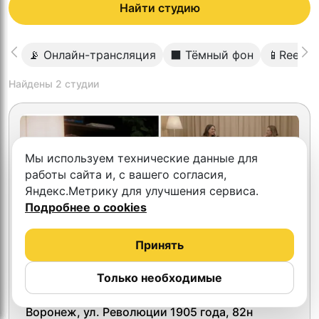
Найти студию
📡 Онлайн-трансляция
⬛️ Тёмный фон
📱Reels/S
Найдены
2
студии
Мы используем технические данные для
работы сайта и, с вашего согласия,
Яндекс.Метрику для улучшения сервиса.
Подробнее о cookies
Принять
Только необходимые
4.7
2SIDES Podcast
Воронеж, ул. Революции 1905 года, 82н