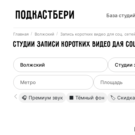
ПОДКАСТБЕРИ
База студи
Главная
Волжский
Запись коротких видео для соц. сете
Студии записи коротких видео для с
Найдено
1
город
Выберит
Волжский
Все ст
Выберите метро
Выберите диа
🎧 Премиум звук
⬛️ Тёмный фон
🏷 Скидка
Студии
Выберите город
0
Не указывать
Студии
Не указывать
Студии