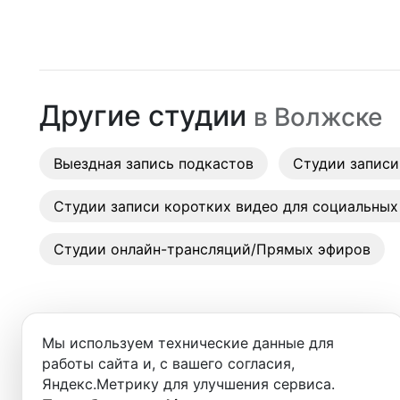
Москва
Студии
Санкт-Петербург
Аренда
Новосибирск
Другие студии
в
Волжске
Выездн
Екатеринбург
Аренда
Выездная запись подкастов
Красноярск
Студии записи
Студии
Казань
Студии записи коротких видео для социальных
Фотос
Нижний Новгород
Студии онлайн-трансляций/Прямых эфиров
Краснодар
Челябинск
Мы используем технические данные для
Сочи
работы сайта и, с вашего согласия,
Добро пожаловать в ката
Яндекс.Метрику для улучшения сервиса.
Самара