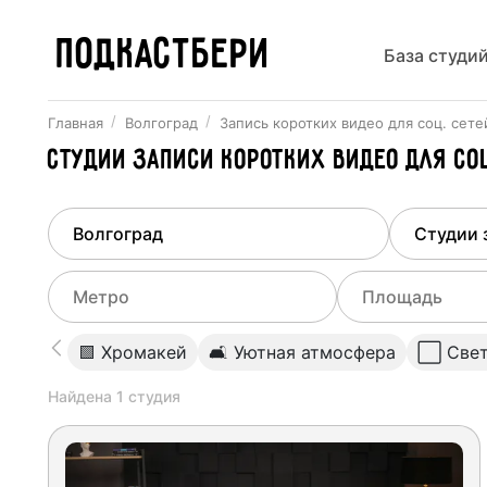
ПОДКАСТБЕРИ
База студи
Главная
Волгоград
Запись коротких видео для соц. сете
Студии записи коротких видео для с
Найдено
1
город
Выберит
Волгоград
Все ст
Выберите метро
Выберите диа
🟩 Хромакей
🛋 Уютная атмосфера
⬜️ Све
Студии
Выберите город
0
Найдена
1
студия
Не указывать
Студии
Не указывать
Студии