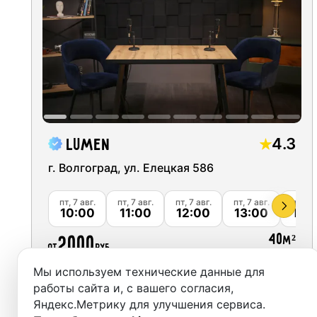
Москва
Студии
Санкт-Петербург
Аренда
Новосибирск
Выездн
Екатеринбург
Аренда
Красноярск
4.3
Lumen
Студии
Казань
г. Волгоград, ул. Елецкая 586
Фотос
Нижний Новгород
пт, 7 авг.
пт, 7 авг.
пт, 7 авг.
пт, 7 авг.
пт, 7 а
10:00
11:00
12:00
13:00
14:
Краснодар
40
2000
м²
от
руб.
Челябинск
Мы используем технические данные для
Сочи
Забронировать
работы сайта и, с вашего согласия,
Яндекс.Метрику для улучшения сервиса.
Самара