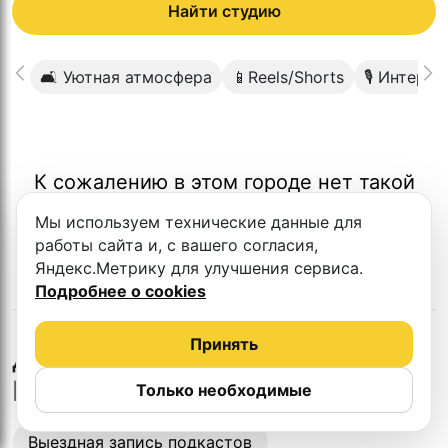
Найти студию
🛋 Уютная атмосфера
📱Reels/Shorts
🎙 Интерв
К сожалению в этом городе нет такой
студии
Мы используем технические данные для
работы сайта и, с вашего согласия,
Яндекс.Метрику для улучшения сервиса.
Подробнее о cookies
Принять
во
Другие студии
Владивостоке
Только необходимые
Выездная запись подкастов