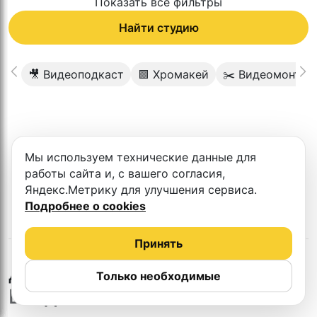
Показать все фильтры
Найти студию
🎥 Видеоподкаст
🟩 Хромакей
✂️ Видеомонтаж
К сожалению в этом городе нет такой
Мы используем технические данные для
студии
работы сайта и, с вашего согласия,
Яндекс.Метрику для улучшения сервиса.
Подробнее о cookies
Принять
во
Другие студии
Только необходимые
Владивостоке