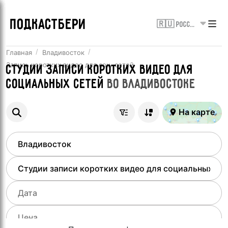
ПОДКАСТБЕРИ
🇷🇺 Россия
Главная
Владивосток
Запись коротких видео для соц. сетей
Студии записи коротких видео для
социальных сетей
во
Владивостоке
На карте