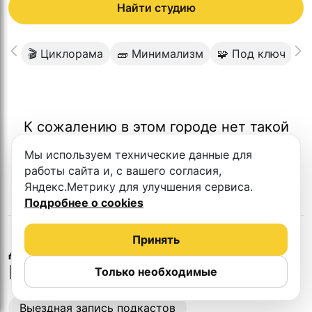
Найти студию
🎬 Циклорама
🧱 Минимализм
🧩 Под ключ
⬜
К сожалению в этом городе нет такой
студии
Мы используем технические данные для
работы сайта и, с вашего согласия,
Яндекс.Метрику для улучшения сервиса.
Подробнее о cookies
Принять
во
Другие студии
Владивостоке
Только необходимые
Выездная запись подкастов