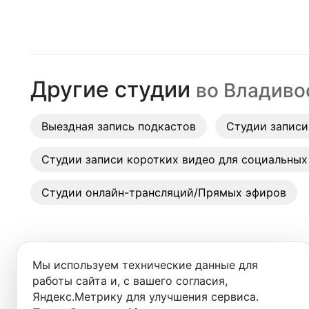
Москва
Студии
Санкт-Петербург
Аренда
Новосибирск
Другие студии
во
Владиво
Выездн
Екатеринбург
Аренда
Выездная запись подкастов
Красноярск
Студии записи
Студии
Казань
Студии записи коротких видео для социальных
Фотос
Нижний Новгород
Студии онлайн-трансляций/Прямых эфиров
Краснодар
Челябинск
Мы используем технические данные для
Сочи
работы сайта и, с вашего согласия,
Добро пожаловать в ката
Яндекс.Метрику для улучшения сервиса.
Самара