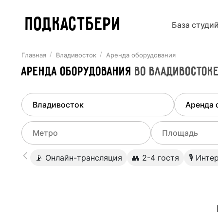
ПОДКАСТБЕРИ
База студи
Главная
Владивосток
Аренда оборудования
Аренда оборудования
во
Владивосток
Найдено
1
город
Выберит
Владивосток
Все ст
Выберите метро
Выберите диа
📡 Онлайн-трансляция
👥 2-4 гостя
🎙 Инте
Студии
Выберите город
0
Не указывать
Студии
Не указывать
Студии