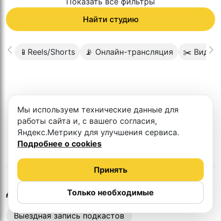
Показать все фильтры
Найти студию
📱Reels/Shorts
📡 Онлайн-трансляция
✂️ Видео
К сожалению в этом городе нет такой
Мы используем технические данные для
студии
работы сайта и, с вашего согласия,
Яндекс.Метрику для улучшения сервиса.
Подробнее о cookies
Принять
во
Владимире
Другие студии
Только необходимые
Выездная запись подкастов