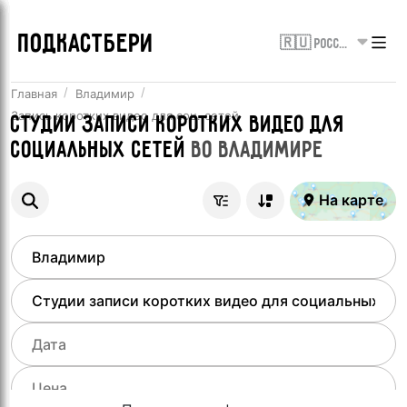
ПОДКАСТБЕРИ
🇷🇺 Россия
Главная
Владимир
Запись коротких видео для соц. сетей
Студии записи коротких видео для
социальных сетей
во
Владимире
На карте