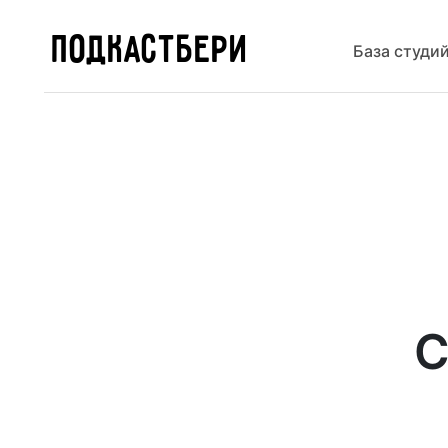
ПОДКАСТБЕРИ
База студи
С