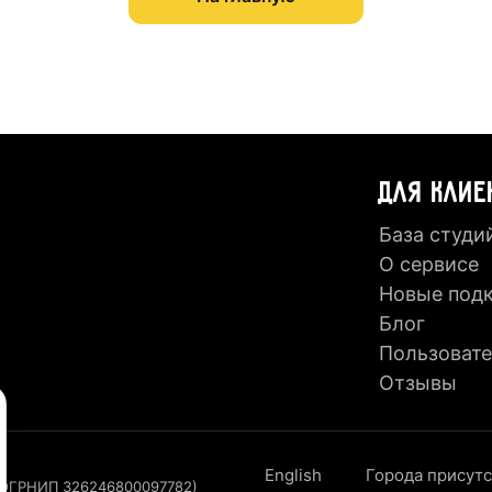
ДЛЯ КЛИЕ
База студи
О сервисе
Новые под
Блог
Пользовате
Отзывы
English
Города присут
, ОГРНИП 326246800097782)