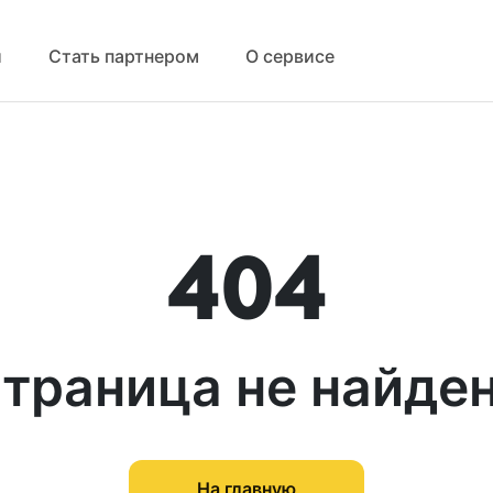
й
Стать партнером
О сервисе
404
траница не найде
На главную