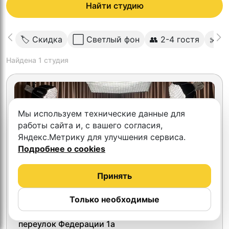
Найти студию
🏷 Скидка
⬜️ Светлый фон
👥 2-4 гостя
✂️ В
Найдена
1
студия
Мы используем технические данные для
работы сайта и, с вашего согласия,
Яндекс.Метрику для улучшения сервиса.
Подробнее о cookies
Принять
Только необходимые
H2O studio
переулок Федерации 1а