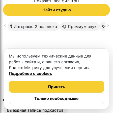
Показать все фильтры
Найти студию
🎙 Интервью 2 человека
🎧 Премиум звук
💸 До
К сожалению в этом городе нет такой
Мы используем технические данные для
студии
работы сайта и, с вашего согласия,
Яндекс.Метрику для улучшения сервиса.
Подробнее о cookies
Принять
в
Улан-Удэ
Другие студии
Только необходимые
Выездная запись подкастов