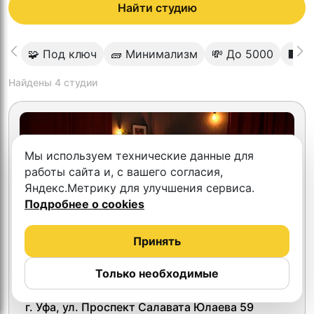
Найти студию
🧩 Под ключ
🧱 Минимализм
💸 До 5000
⬛️ Т
Найдены
4
студии
Мы используем технические данные для
работы сайта и, с вашего согласия,
Яндекс.Метрику для улучшения сервиса.
Подробнее о cookies
Принять
Только необходимые
4.6
88
г. Уфа, ул. Проспект Салавата Юлаева 59