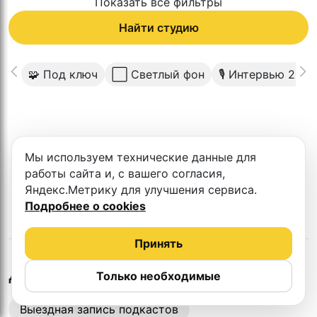
Показать все фильтры
Найти студию
🧩 Под ключ
⬜️ Светлый фон
🎙 Интервью 2 че
К сожалению в этом городе нет такой
Мы используем технические данные для
студии
работы сайта и, с вашего согласия,
Яндекс.Метрику для улучшения сервиса.
Подробнее о cookies
Принять
в
Тюмени
Другие студии
Только необходимые
Выездная запись подкастов