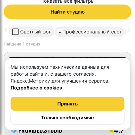
Показать все фильтры
Найти студию
⬜️ Светлый фон
💡Профессиональный свет
🏷
Найдена
1
студия
Мы используем технические данные для
работы сайта и, с вашего согласия,
Яндекс.Метрику для улучшения сервиса.
Подробнее о cookies
Принять
Только необходимые
4.7
ProVideo.studio