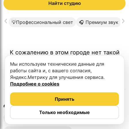
Найти студию
💡Профессиональный свет
🎧 Премиум звук

К сожалению в этом городе нет такой
студии
Мы используем технические данные для
работы сайта и, с вашего согласия,
Яндекс.Метрику для улучшения сервиса.
Подробнее о cookies
Принять
в
Туле
Другие студии
Только необходимые
Выездная запись подкастов