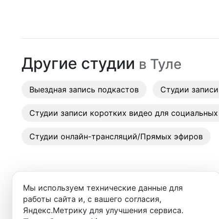
Москва
Студии
Санкт-Петербург
Аренда
Новосибирск
Другие студии
в
Туле
Выездн
Екатеринбург
Аренда
Выездная запись подкастов
Красноярск
Студии записи
Студии
Казань
Студии записи коротких видео для социальных
Фотос
Нижний Новгород
Студии онлайн-трансляций/Прямых эфиров
Краснодар
Челябинск
Мы используем технические данные для
Сочи
работы сайта и, с вашего согласия,
Добро пожаловать в ката
Яндекс.Метрику для улучшения сервиса.
Самара