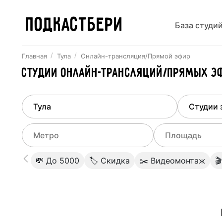
ПОДКАСТБЕРИ
База студи
Главная
Тула
Онлайн-трансляция/Прямой эфир
Студии онлайн-трансляций/Прямых э
Найдено
1
город
Выберит
Тула
Все ст
Выберите метро
Выберите диа
💸 До 5000
🏷 Скидка
✂️ Видеомонтаж

Студии
Выберите город
0
Не указывать
Студии
Не указывать
Студии