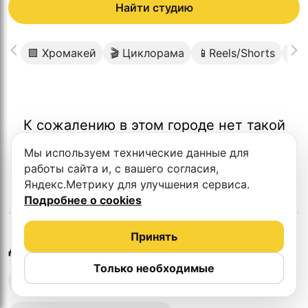
Найти студию
🟩 Хромакей
🎬 Циклорама
📱Reels/Shorts
🧩 
К сожалению в этом городе нет такой
студии
Мы используем технические данные для
работы сайта и, с вашего согласия,
Яндекс.Метрику для улучшения сервиса.
Подробнее о cookies
Принять
в
Туле
Другие студии
Только необходимые
Выездная запись подкастов