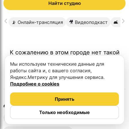
Найти студию
📡 Онлайн-трансляция
🎥 Видеоподкаст
🛋 Ую
К сожалению в этом городе нет такой
студии
Мы используем технические данные для
работы сайта и, с вашего согласия,
Яндекс.Метрику для улучшения сервиса.
Подробнее о cookies
Принять
в
Томске
Другие студии
Только необходимые
Выездная запись подкастов