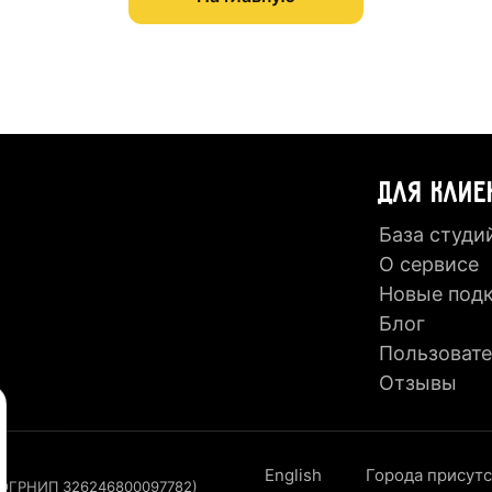
ДЛЯ КЛИЕ
База студи
О сервисе
Новые под
Блог
Пользовате
Отзывы
English
Города присут
, ОГРНИП 326246800097782)