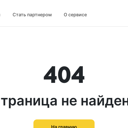
й
Стать партнером
О сервисе
404
траница не найде
На главную