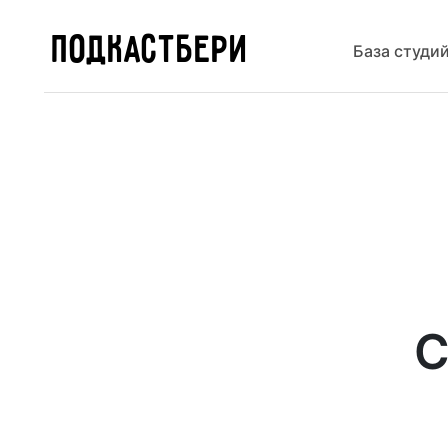
ПОДКАСТБЕРИ
База студи
С