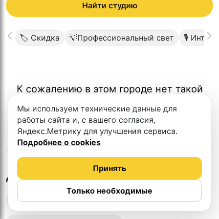
Найти студию
🏷 Скидка
💡Профессиональный свет
🎙 Интер
К сожалению в этом городе нет такой
студии
Мы используем технические данные для
работы сайта и, с вашего согласия,
Яндекс.Метрику для улучшения сервиса.
Подробнее о cookies
Принять
в
Томске
Другие студии
Только необходимые
Выездная запись подкастов